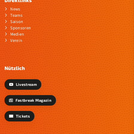
News
Teams
Saison
Sponsoren
Medien
Verein
Nützlich
Livestream
Fastbreak Magazin
Tickets