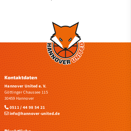
Kontaktdaten
Hannover United e. V.
Göttinger Chaussee 115
30459 Hannover
0511 / 44 98 54 21
info@hannover-united.de
Direktlinks