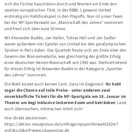
sich die Füchse hauchdünn durch und feierten am Ende den
zweiten europäischen Titel. In der RBBL 1 gewann United
erstmalig ein Halbfinalspiel in den Playoffs. Nun ist unser Team
bei der NP-Sportlerwahl zur „Mannschaft des Jahres“ nominiert
und freut sich über eure Stimme.
Mit Alexander Budde, Jan Haller, Tobias Hell und Jan Sadler
waren außerdem vier Spieler von United bei den paralympischen
Spielen in Paris dabei. Das Quartett freute sich am Ende über den
Gewinn der Bronzemedaille, was gleichzeitig der größte Erfolg
einer deutschen Herren-Mannschaft seit 1992 war. Stellvertretend
für diesen Erfolg ist Alexander Budde in der Kategorie „Sportler
des Jahres“ nominiert.
Die Wahl kostet euch keinen Cent. Ganz im Gegenteil:
Ihr habt
sogar die Chance auf tolle Preise - unter anderem zwei
unverkäufliche Tickets für die NP-Sportgala am 28. Januar im
.
Theater am Aegi inklusive leckerem Essen und Getränken
Lasst
euch überraschen, mitmachen lohnt sich!
Hier direkt abstimmen:
https://aktion.neuepresse.de/umfrage/npsportlerwahl2024/?
uid=&cck&ref=www.neuepresse.de