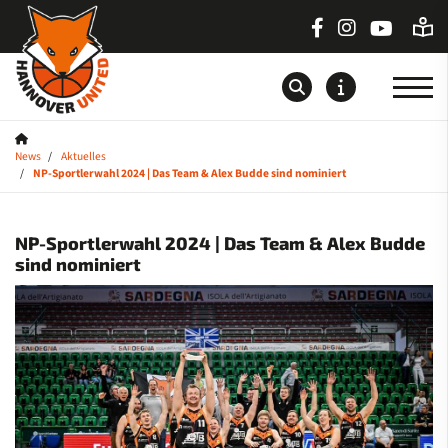
News
Aktuelles
Startseite
NP-Sportlerwahl 2024 | Das Team & Alex Budde sind nominiert
News
NP-Sportlerwahl 2024 | Das Team & Alex Budde
Aktuelles
sind nominiert
Sportdeutschland-News
Teams
Saison
Sponsoren