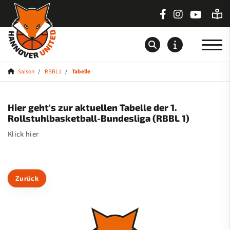
Saison
RBBL1
Tabelle
Startseite
Hier geht's zur aktuellen Tabelle der 1.
News
Rollstuhlbasketball-Bundesliga (RBBL 1)
Teams
Klick
hier
Saison
RBBL1
Zurück
Spielplan / Ergebnisse
Tabelle