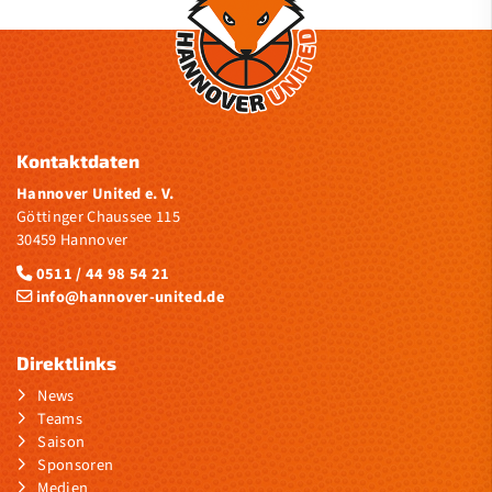
Ticketinformation
RBBL2
Regionalliga Region 2
Kontaktdaten
Sporthalle Sophienschule
Hannover United e. V.
Sponsoren
Göttinger Chaussee 115
30459 Hannover
Medien
0511 / 44 98 54 21
info@hannover-united.de
Verein
Kontakt
Direktlinks
News
Teams
Saison
Sponsoren
Medien