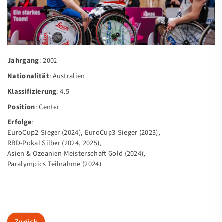
#11 Jan Sadler
#12 Alexander Budde
#13 Tom McHugh
Jahrgang
: 2002
#21 Yoshinobu Takamatsu
Nationalität
: Australien
Klassifizierung
: 4.5
#22 Jakob Krömer
Position
: Center
#31 Peter Berry
Erfolge
:
EuroCup2-Sieger (2024), EuroCup3-Sieger (2023),
Martin Kluck
RBD-Pokal Silber (2024, 2025),
Asien & Ozeanien-Meisterschaft Gold (2024),
Udo Schulz
Paralympics Teilnahme (2024)
United II
SG United III / Langenhagen
United Jugend Team
Zurück