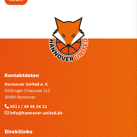
Saison
Sponsoren
Medien
Verein
Kontakt
Kontaktdaten
Hannover United e. V.
Göttinger Chaussee 115
30459 Hannover
0511 / 44 98 54 21
info@hannover-united.de
Direktlinks