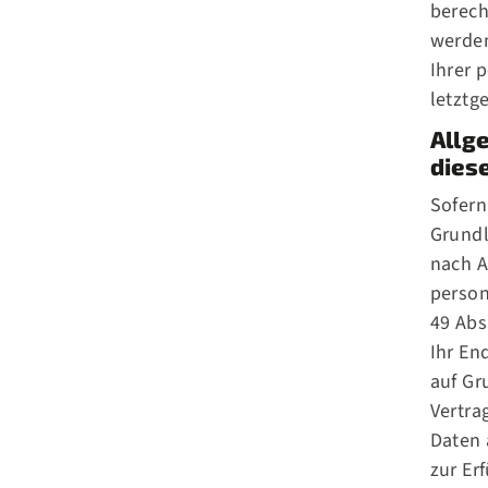
berech
werden
Ihrer 
letztg
Allg
dies
Sofern
Grundl
nach A
person
49 Abs
Ihr En
auf Gr
Vertra
Daten 
zur Er