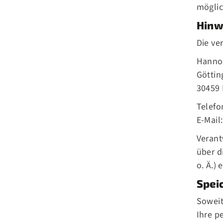
möglic
Hinw
Die ve
Hannov
Göttin
30459
Telefon
E-Mail
Verant
über d
o. Ä.) 
Spei
Soweit
Ihre p