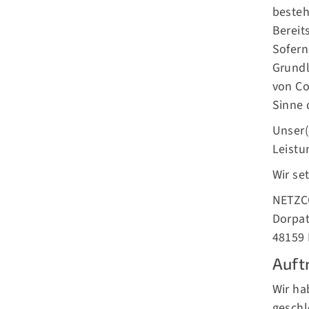
besteh
Bereit
Sofern
Grundl
von Co
Sinne 
Unser(
Leistu
Wir se
NETZC
Dorpa
48159
Auft
Wir ha
geschl