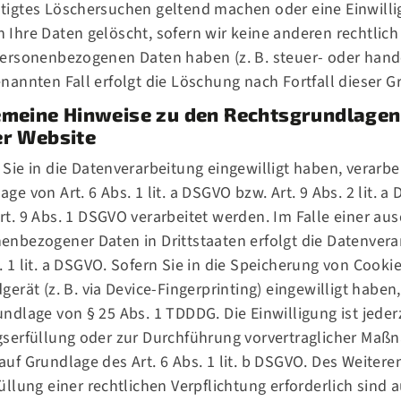
tigtes Löschersuchen geltend machen oder eine Einwilli
 Ihre Daten gelöscht, sofern wir keine anderen rechtlic
personenbezogenen Daten haben (z. B. steuer- oder hand
enannten Fall erfolgt die Löschung nach Fortfall dieser G
emeine Hinweise zu den Rechtsgrundlagen
er Website
 Sie in die Datenverarbeitung eingewilligt haben, verar
age von Art. 6 Abs. 1 lit. a DSGVO bzw. Art. 9 Abs. 2 lit
rt. 9 Abs. 1 DSGVO verarbeitet werden. Im Falle einer au
enbezogener Daten in Drittstaaten erfolgt die Datenver
. 1 lit. a DSGVO. Sofern Sie in die Speicherung von Cookie
dgerät (z. B. via Device-Fingerprinting) eingewilligt haben
undlage von § 25 Abs. 1 TDDDG. Die Einwilligung ist jeder
gserfüllung oder zur Durchführung vorvertraglicher Maßna
auf Grundlage des Art. 6 Abs. 1 lit. b DSGVO. Des Weiteren
füllung einer rechtlichen Verpflichtung erforderlich sind a