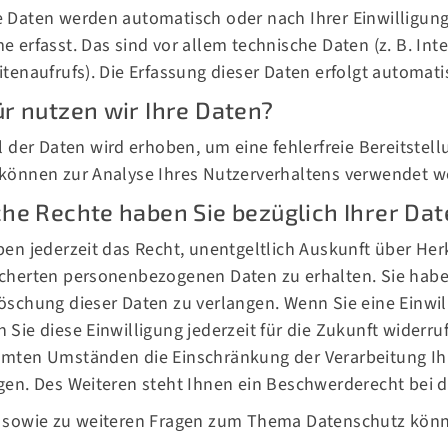
 Daten werden automatisch oder nach Ihrer Einwilligung
e erfasst. Das sind vor allem technische Daten (z. B. In
itenaufrufs). Die Erfassung dieser Daten erfolgt automati
tlinks
Nützlich
r nutzen wir Ihre Daten?
s
ms
Livestream
il der Daten wird erhoben, um eine fehlerfreie Bereitstel
son
können zur Analyse Ihres Nutzerverhaltens verwendet w
nsoren
Fastbreak Magazin
he Rechte haben Sie bezüglich Ihrer Dat
ien
ben jederzeit das Recht, unentgeltlich Auskunft über He
r Verein
Tickets
cherten personenbezogenen Daten zu erhalten. Sie habe
öschung dieser Daten zu verlangen. Wenn Sie eine Einwil
 Sie diese Einwilligung jederzeit für die Zukunft widerr
mten Umständen die Einschränkung der Verarbeitung I
gen. Des Weiteren steht Ihnen ein Beschwerderecht bei 
 sowie zu weiteren Fragen zum Thema Datenschutz könne