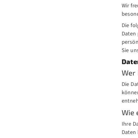
Wir fr
besond
Die fo
Daten 
persön
Sie un
Date
Wer 
Die Da
können
entne
Wie 
Ihre D
Daten 