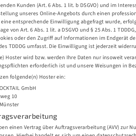
enden Kunden (Art. 6 Abs. 1 lit. b DSGVO) und im Interess
stellung unseres Online-Angebots durch einen professionel
 eine entsprechende Einwilligung abgefragt wurde, erfolg
age von Art. 6 Abs. 1 lit. a DSGVO und § 25 Abs. 1 TDDDG
okies oder den Zugriff auf Informationen im Endgerät des
des TDDDG umfasst. Die Einwilligung ist jederzeit widerru
e) Hoster wird bzw. werden Ihre Daten nur insoweit verarb
ngspflichten erforderlich ist und unsere Weisungen in Be
tzen folgende(n) Hoster ein:
OCKTAIL GmbH
tweg 10
 Münster
ragsverarbeitung
ben einen Vertrag über Auftragsverarbeitung (AVV) zur 
ossen. Hierbei handelt es sich um einen datenschutzrech