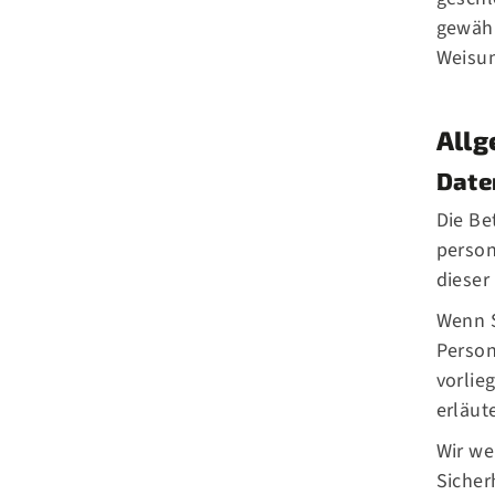
gewähr
Weisun
Allg
Date
Die Be
person
dieser
Wenn S
Person
vorlie
erläut
Wir we
Sicher