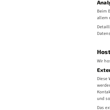
Anal
Beim B
allem
Detail
Datens
Host
Wir ho
Exte
Diese 
werden
Kontak
und so
Das ex