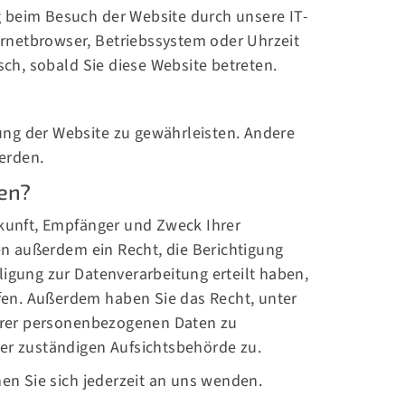
 beim Besuch der Website durch unsere IT-
ternetbrowser, Betriebssystem oder Uhrzeit
sch, sobald Sie diese Website betreten.
Newsletter
Bleib am Ball und melde dich
jetzt für unseren Newsletter an,
lung der Website zu gewährleisten. Andere
um alle Neuigkeiten von
erden.
Hannover Unnited zu erhalten!
en?
rkunft, Empfänger und Zweck Ihrer
Jetzt anmelden
n außerdem ein Recht, die Berichtigung
ligung zur Datenverarbeitung erteilt haben,
ufen. Außerdem haben Sie das Recht, unter
hrer personenbezogenen Daten zu
der zuständigen Aufsichtsbehörde zu.
n Sie sich jederzeit an uns wenden.