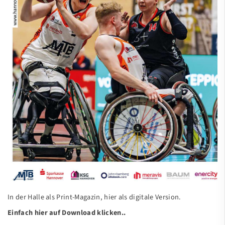
Fastbreak-Magazin
Saison 2024/25
Regelbroschüre leichte Sprache
LSB-Magazin
Verein
Kontakt
In der Halle als Print-Magazin, hier als digitale Version.
Einfach hier auf
Download
klicken..