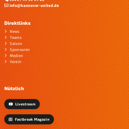
info@hannover-united.de
Direktlinks
News
Teams
Saison
Sponsoren
Medien
Verein
Nützlich
Livestream
Fastbreak Magazin