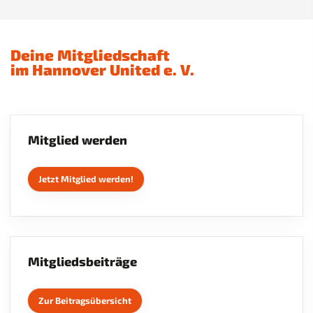
Vorstand
Satzung
Deine Mitgliedschaft
im Hannover United e. V.
Beitragsordnung
Mitglieder-Service
Deine Mitgliedschaft
Mitglied werden
Mitglied werden
Jetzt Mitglied werden!
Info zu Mitgliedsbeiträgen
Änderung der Bankdaten
Änderung der Kontaktdaten
Mitgliedsbeiträge
Kündigung
Zur Beitragsübersicht