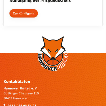
Kündigung der Mitgliedschaft
Zur Kündigung
Kontaktdaten
Hannover United e. V.
Göttinger Chaussee 115
30459 Hannover
0511 / 44 98 54 21