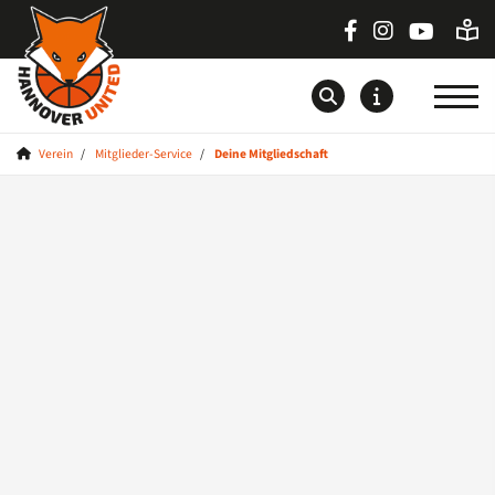
Verein
Mitglieder-Service
Deine Mitgliedschaft
Startseite
News
Teams
Saison
Sponsoren
Medien
Verein