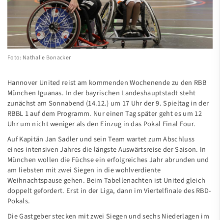
Medien
Verein
Kontakt
Foto: Nathalie Bonacker
Hannover United reist am kommenden Wochenende zu den RBB
München Iguanas. In der bayrischen Landeshauptstadt steht
zunächst am Sonnabend (14.12.) um 17 Uhr der 9. Spieltag in der
RBBL 1 auf dem Programm. Nur einen Tag später geht es um 12
Uhr um nicht weniger als den Einzug in das Pokal Final Four.
Auf Kapitän Jan Sadler und sein Team wartet zum Abschluss
eines intensiven Jahres die längste Auswärtsreise der Saison. In
München wollen die Füchse ein erfolgreiches Jahr abrunden und
am liebsten mit zwei Siegen in die wohlverdiente
Weihnachtspause gehen. Beim Tabellenachten ist United gleich
doppelt gefordert. Erst in der Liga, dann im Viertelfinale des RBD-
Pokals.
Die Gastgeber stecken mit zwei Siegen und sechs Niederlagen im