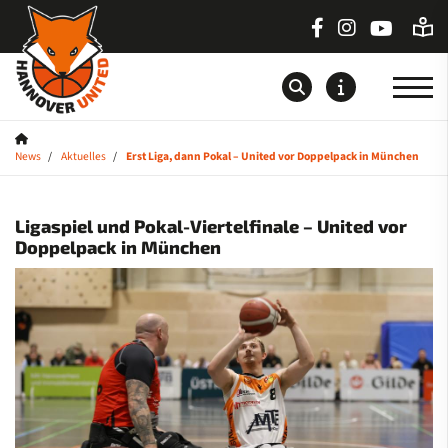
News
Aktuelles
Erst Liga, dann Pokal – United vor Doppelpack in München
Startseite
News
Ligaspiel und Pokal-Viertelfinale – United vor
Doppelpack in München
Aktuelles
Sportdeutschland-News
Teams
Saison
Sponsoren