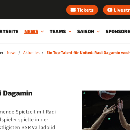
Tickets
Livest
RTSEITE
NEWS
TEAMS
SAISON
SPONSOR
er:
News
Aktuelles
Ein Top-Talent für United: Radi Dagamin wec
di Dagamin
mende Spielzeit mit Radi
spieler spielte in der
tligisten BSR Valladolid