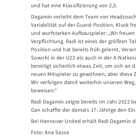
und hat eine Klassifizierung von 2,5.
Quicklinks
Dagamin verleiht dem Team von Headcoach 
Variabilität auf der Guard-Position. Kluck f
und wurfstarken Aufbauspieler: „Wir freuen
Kontaktdaten
Direk
Verpflichtung. Radi ist eines der größten Ta
Hannover United e. V.
New
Position und hat bereits früh gelernt, Ver
Göttinger Chaussee 115
Tea
Sowohl in der U23 als auch in der A-Nation
30459 Hannover
Sai
benötigt sicherlich etwas Zeit, um sich an 
Spo
0511 / 44 98 53 - 18
neuen Mitspieler zu gewöhnen, aber diese 
Med
info@hannover-united.de
Wir verfolgen damit weiterhin unseren Weg,
Unse
beweisen.“
Radi Dagamin zeigte bereits im Jahr 2022 b
Gan schaffte der damals 17-Jährige den Ein
Bei Hannover United erhält Radi Dagamin 
Foto: Ana Sasse