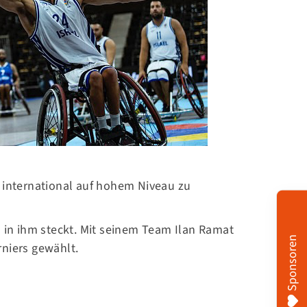
Newsletter
Bleib am Ball und melde dich
jetzt für unseren Newsletter an,
um alle Neuigkeiten von
Hannover Unnited zu erhalten!
d international auf hohem Niveau zu
Jetzt anmelden
l in ihm steckt. Mit seinem Team Ilan Ramat
Sponsoren
niers gewählt.