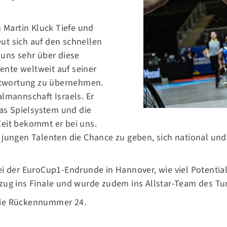
Martin Kluck Tiefe und
reut sich auf den schnellen
 uns sehr über diese
tlinks
Nützlich
lente weltweit auf seiner
s
antwortung zu übernehmen.
ms
Livestream
almannschaft Israels. Er
son
das Spielsystem und die
nsoren
Fastbreak Magazin
Zeit bekommt er bei uns.
ien
 jungen Talenten die Chance zu geben, sich national un
r Verein
Tickets
ei der EuroCup1-Endrunde in Hannover, wie viel Potentia
zug ins Finale und wurde zudem ins Allstar-Team des Tur
die Rückennummer 24.