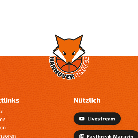
tlinks
Nützlich
s
ms
Livestream
son
nsoren
Fastbreak Magazin